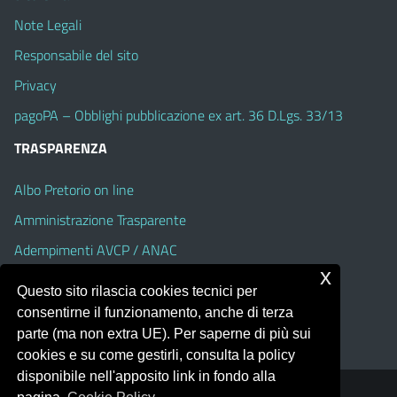
Note Legali
Responsabile del sito
Privacy
pagoPA – Obblighi pubblicazione ex art. 36 D.Lgs. 33/13
TRASPARENZA
Albo Pretorio on line
Amministrazione Trasparente
Adempimenti AVCP / ANAC
x
Accesso Civico
Questo sito rilascia cookies tecnici per
Dichiarazione di accessibilità
consentirne il funzionamento, anche di terza
parte (ma non extra UE). Per saperne di più sui
cookies e su come gestirli, consulta la policy
disponibile nell'apposito link in fondo alla