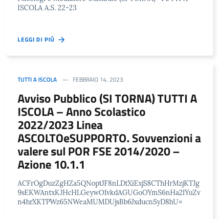
ISCOLA A.S. 22-23
LEGGI DI PIÙ
TUTTI A ISCOLA
FEBBRAIO 14, 2023
Avviso Pubblico (SI TORNA) TUTTI A
ISCOLA – Anno Scolastico
2022/2023 Linea
ASCOLTOeSUPPORTO. Sovvenzioni a
valere sul POR FSE 2014/2020 –
Azione 10.1.1
ACFrOgDuzZgHZa5QNoptJF8nLDtXiExjS8CThHrMzjKTJg
9sEKWAntxKJHcHLGeywO1vkdAGUGoOYmS6nHa2lYuZv
n4hrXKTPWz65NWeaMUMDUjsBb6JxducnSyD8hU=