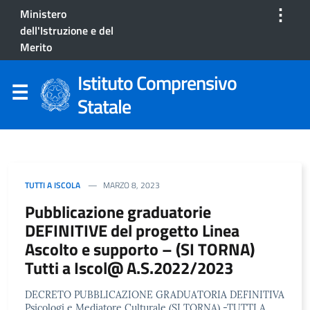
⋮
Ministero
dell'Istruzione e del
Merito
Istituto Comprensivo
Statale
TUTTI A ISCOLA
MARZO 8, 2023
Pubblicazione graduatorie
DEFINITIVE del progetto Linea
Ascolto e supporto – (SI TORNA)
Tutti a Iscol@ A.S.2022/2023
DECRETO PUBBLICAZIONE GRADUATORIA DEFINITIVA
Psicologi e Mediatore Culturale (SI TORNA) -TUTTI A