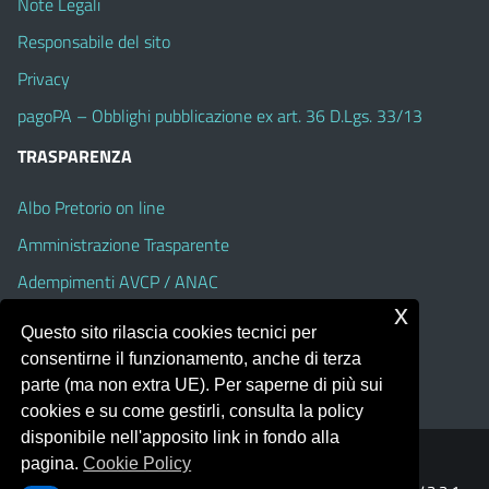
Note Legali
Responsabile del sito
Privacy
pagoPA – Obblighi pubblicazione ex art. 36 D.Lgs. 33/13
TRASPARENZA
Albo Pretorio on line
Amministrazione Trasparente
Adempimenti AVCP / ANAC
x
Accesso Civico
Questo sito rilascia cookies tecnici per
Dichiarazione di accessibilità
consentirne il funzionamento, anche di terza
parte (ma non extra UE). Per saperne di più sui
cookies e su come gestirli, consulta la policy
disponibile nell'apposito link in fondo alla
pagina.
Cookie Policy
Portale realizzato con la piattaforma
Argo Web 4.0