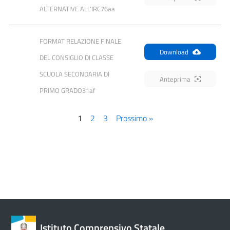
ALTERNATIVE ALL'IRC76aa
FORMAT RELAZIONE FINALE 
Download
DEL CONSIGLIO DI CLASSE  
SCUOLA SECONDARIA DI 
Anteprima
PRIMO GRADO31af
1
2
3
Prossimo »
Istituto Comprensivo Statale