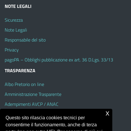
NOTE LEGALI
Sicurezza
Note Legali
Responsabile del sito
Privacy
pagoPA – Obblighi pubblicazione ex art. 36 D.Lgs. 33/13
TRASPARENZA
Albo Pretorio on line
Amministrazione Trasparente
Adempimenti AVCP / ANAC
x
Accesso Civico
Questo sito rilascia cookies tecnici per
Dichiarazione di accessibilità
consentirne il funzionamento, anche di terza