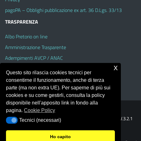
pagoPA – Obblighi pubblicazione ex art. 36 D.Lgs. 33/13
TRASPARENZA
Albo Pretorio on line
Amministrazione Trasparente
Adempimenti AVCP / ANAC
x
Accesso Civico
Questo sito rilascia cookies tecnici per
Dichiarazione di accessibilità
consentirne il funzionamento, anche di terza
parte (ma non extra UE). Per saperne di più sui
cookies e su come gestirli, consulta la policy
disponibile nell'apposito link in fondo alla
pagina.
Cookie Policy
Portale realizzato con la piattaforma
Argo Web 4.0
Template Italia configurato sul tema accessibile
EduTheme
V.3.2.1
Tecnici (necessari)
Tecnici (necessari)
(Alioth)
Ho capito