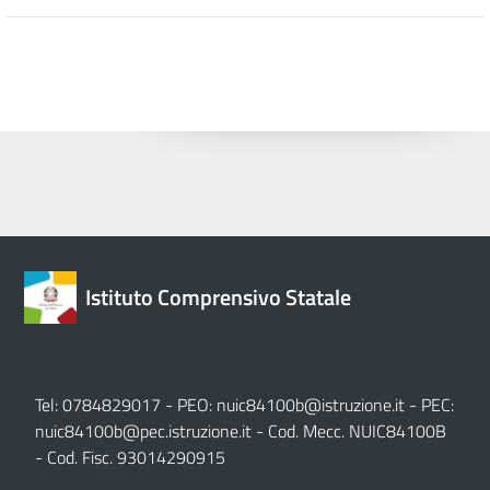
Istituto Comprensivo Statale
Tel: 0784829017 - PEO:
nuic84100b@istruzione.it
- PEC:
nuic84100b@pec.istruzione.it
- Cod. Mecc. NUIC84100B
- Cod. Fisc. 93014290915