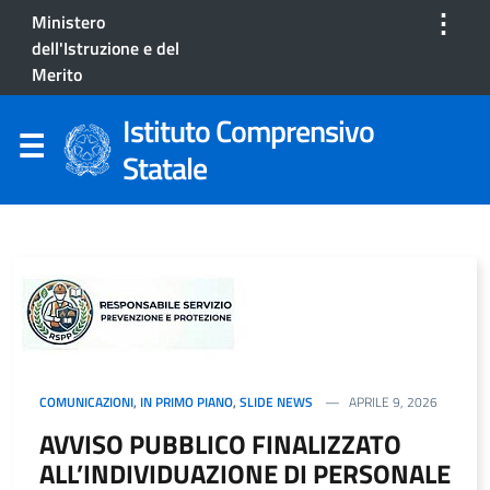
⋮
Ministero
dell'Istruzione e del
Merito
Istituto Comprensivo
Statale
COMUNICAZIONI
,
IN PRIMO PIANO
,
SLIDE NEWS
APRILE 9, 2026
AVVISO PUBBLICO FINALIZZATO
ALL’INDIVIDUAZIONE DI PERSONALE