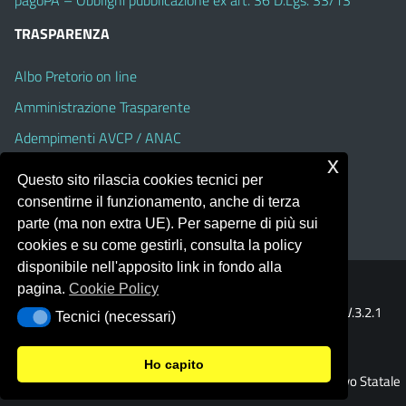
TRASPARENZA
Albo Pretorio on line
Amministrazione Trasparente
Adempimenti AVCP / ANAC
x
Accesso Civico
Questo sito rilascia cookies tecnici per
Dichiarazione di accessibilità
consentirne il funzionamento, anche di terza
parte (ma non extra UE). Per saperne di più sui
cookies e su come gestirli, consulta la policy
disponibile nell'apposito link in fondo alla
pagina.
Cookie Policy
Portale realizzato con la piattaforma
Argo Web 4.0
Template Italia configurato sul tema accessibile
EduTheme
V.3.2.1
Tecnici (necessari)
Tecnici (necessari)
(Alioth)
Ho capito
© 2026 Istituto Comprensivo Statale