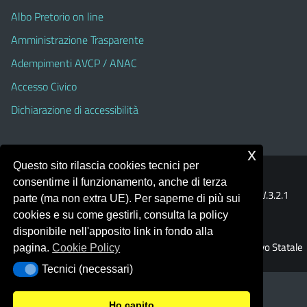
Albo Pretorio on line
Amministrazione Trasparente
Adempimenti AVCP / ANAC
Accesso Civico
Dichiarazione di accessibilità
x
Questo sito rilascia cookies tecnici per
Portale realizzato con la piattaforma
Argo Web 4.0
consentirne il funzionamento, anche di terza
Template Italia configurato sul tema accessibile
EduTheme
V.3.2.1
parte (ma non extra UE). Per saperne di più sui
(Alioth)
cookies e su come gestirli, consulta la policy
disponibile nell'apposito link in fondo alla
© 2026 Istituto Comprensivo Statale
pagina.
Cookie Policy
Tecnici (necessari)
Tecnici (necessari)
Ho capito