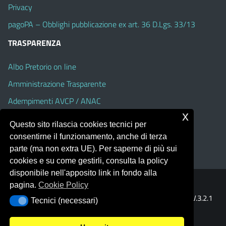
Privacy
pagoPA – Obblighi pubblicazione ex art. 36 D.Lgs. 33/13
TRASPARENZA
Albo Pretorio on line
Amministrazione Trasparente
Adempimenti AVCP / ANAC
x
Accesso Civico
Questo sito rilascia cookies tecnici per
Dichiarazione di accessibilità
consentirne il funzionamento, anche di terza
parte (ma non extra UE). Per saperne di più sui
cookies e su come gestirli, consulta la policy
disponibile nell'apposito link in fondo alla
pagina.
Cookie Policy
Portale realizzato con la piattaforma
Argo Web 4.0
Template Italia configurato sul tema accessibile
EduTheme
V.3.2.1
Tecnici (necessari)
Tecnici (necessari)
(Alioth)