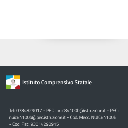
Istituto Comprensivo Statale
Tel: 0784829017 - PEO:
nuic84100b@istruzione.it
- PEC:
nuic84100b@pec.istruzione.it
- Cod. Mecc. NUIC84100B
- Cod. Fisc. 93014290915