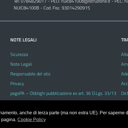
Tel: 0784829017 - PEO:
nuic84100b@istruzione.it
- PEC:
n
NUIC84100B - Cod. Fisc. 93014290915
NOTE LEGALI
TR
Sicurezza
Alb
Note Legali
Amm
Responsabile del sito
Ade
Privacy
Acc
pagoPA – Obblighi pubblicazione ex art. 36 D.Lgs. 33/13
Dic
ionamento, anche di terza parte (ma non extra UE). Per saperne di
a pagina.
Cookie Policy