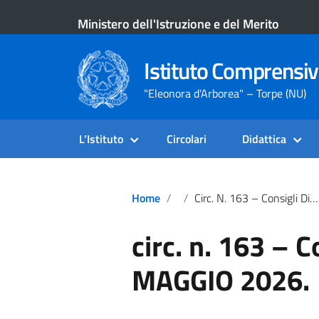
Ministero dell'Istruzione e del Merito
Istituto Comprensiv
"Eleonora d'Arborea" – Torpe (NU)
L’Istituto
Circolari
Didattica
Home
Circ. N. 163 – Consigli Di Classe MAGGIO 2026.
circ. n. 163 – C
MAGGIO 2026.