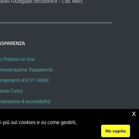
uic84100b@pec.istruzione.it
- Cod. Mecc.
ASPARENZA
o Pretorio on line
inistrazione Trasparente
mpimenti AVCP / ANAC
esso Civico
hiarazione di accessibilità
x
 più sui cookies e su come gestirli,
Ho capito
© 2026 Istituto Comprensivo Statale