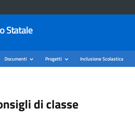
o Statale
Documenti
Progetti
Inclusione Scolastica
onsigli di classe