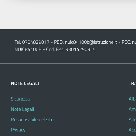
Tel: 0784829017 - PEO:
nuic84100b@istruzione.it
- PEC:
n
NUIC84100B - Cod. Fisc. 93014290915
NOTE LEGALI
TR
Sicurezza
Alb
Note Legali
Amm
Responsabile del sito
Ade
Privacy
Acc