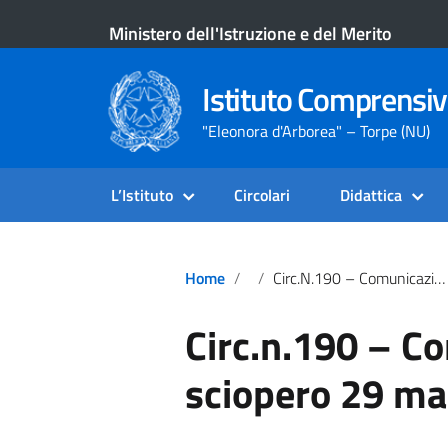
Ministero dell'Istruzione e del Merito
Istituto Comprensiv
"Eleonora d'Arborea" – Torpe (NU)
L’Istituto
Circolari
Didattica
Home
Circ.n.190 – Comunicazione Sciopero 29 Maggio.
Circ.n.190 – C
sciopero 29 ma