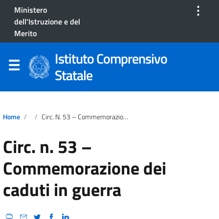
⋮
Ministero
dell'Istruzione e del
Merito
Istituto Comprensivo
Statale
Home
Circ. N. 53 – Commemorazione Dei Caduti In Guerra
Circ. n. 53 –
Commemorazione dei
caduti in guerra