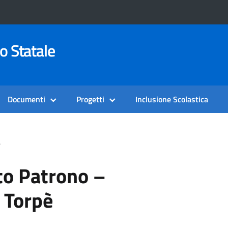
o Statale
Documenti
Progetti
Inclusione Scolastica
nto Patrono –
 Torpè