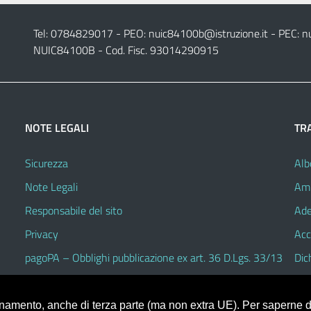
Tel: 0784829017 - PEO:
nuic84100b@istruzione.it
- PEC:
n
NUIC84100B - Cod. Fisc. 93014290915
NOTE LEGALI
TR
Sicurezza
Alb
Note Legali
Amm
Responsabile del sito
Ade
Privacy
Acc
pagoPA – Obblighi pubblicazione ex art. 36 D.Lgs. 33/13
Dic
ionamento, anche di terza parte (ma non extra UE). Per saperne di