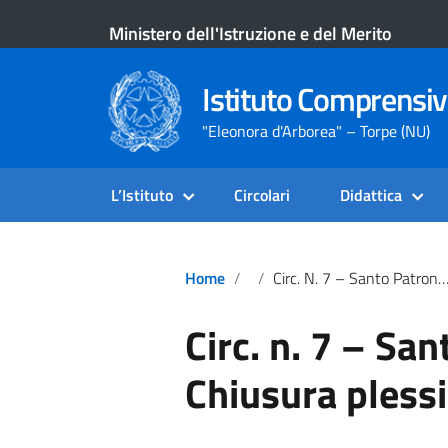
Ministero dell'Istruzione e del Merito
Istituto Comprensiv
"Eleonora d'Arborea" – Torpe (NU)
L’Istituto
Circolari
Didattica
Home
Circ. N. 7 – Santo Patrono – Chiusura Plessi Torpè
Circ. n. 7 – Sa
Chiusura plessi