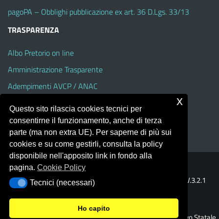
pagoPA – Obblighi pubblicazione ex art. 36 D.Lgs. 33/13
TRASPARENZA
Albo Pretorio on line
Amministrazione Trasparente
Adempimenti AVCP / ANAC
x
Accesso Civico
Questo sito rilascia cookies tecnici per
Dichiarazione di accessibilità
consentirne il funzionamento, anche di terza
parte (ma non extra UE). Per saperne di più sui
cookies e su come gestirli, consulta la policy
disponibile nell'apposito link in fondo alla
pagina.
Cookie Policy
Portale realizzato con la piattaforma
Argo Web 4.0
Template Italia configurato sul tema accessibile
EduTheme
V.3.2.1
Tecnici (necessari)
Tecnici (necessari)
(Alioth)
Ho capito
© 2026 Istituto Comprensivo Statale