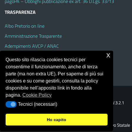
pagoPA – Obblighi pubblicazione ex art. 36 D.Lgs. 33/13
TRASPARENZA
Albo Pretorio on line
Amministrazione Trasparente
Adempimenti AVCP / ANAC
x
Accesso Civico
Questo sito rilascia cookies tecnici per
Dichiarazione di accessibilità
consentirne il funzionamento, anche di terza
parte (ma non extra UE). Per saperne di più sui
cookies e su come gestirli, consulta la policy
disponibile nell'apposito link in fondo alla
pagina.
Cookie Policy
Portale realizzato con la piattaforma
Argo Web 4.0
Template Italia configurato sul tema accessibile
EduTheme
V.3.2.1
Tecnici (necessari)
Tecnici (necessari)
(Alioth)
Ho capito
© 2026 Istituto Comprensivo Statale