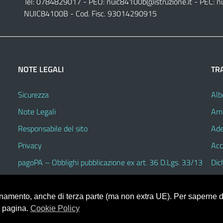
Tel: 0784829017 - PEO:
nuic84100b@istruzione.it
- PEC:
n
NUIC84100B - Cod. Fisc. 93014290915
NOTE LEGALI
TR
Sicurezza
Alb
Note Legali
Amm
Responsabile del sito
Ade
Privacy
Acc
pagoPA – Obblighi pubblicazione ex art. 36 D.Lgs. 33/13
Dic
ionamento, anche di terza parte (ma non extra UE). Per saperne di
a pagina.
Cookie Policy