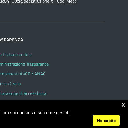
uic84100b@pec.istruzione.it
- Cod. Mecc.
ASPARENZA
o Pretorio on line
inistrazione Trasparente
mpimenti AVCP / ANAC
esso Civico
hiarazione di accessibilità
x
 più sui cookies e su come gestirli,
Ho capito
© 2026 Istituto Comprensivo Statale