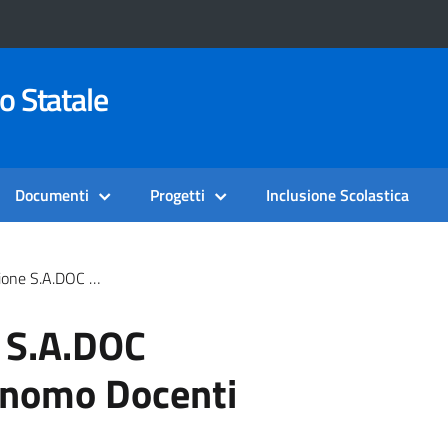
o Statale
Documenti
Progetti
Inclusione Scolastica
 Sindacato Autonomo Docenti
 S.A.DOC
onomo Docenti