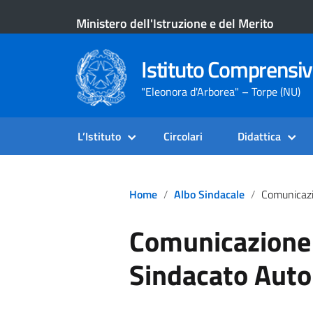
Ministero dell'Istruzione e del Merito
Istituto Comprensiv
"Eleonora d'Arborea" – Torpe (NU)
L’Istituto
Circolari
Didattica
Home
Albo Sindacale
Comunicazione S.A.DOC
Comunicazione
Sindacato Aut