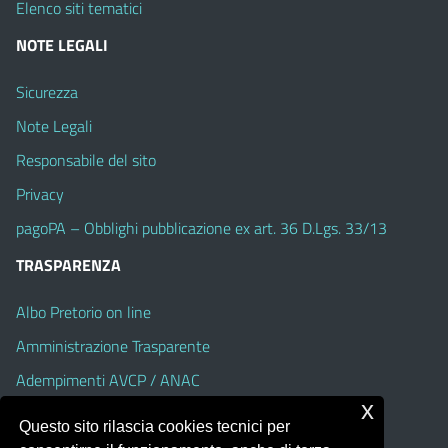
Elenco siti tematici
NOTE LEGALI
Sicurezza
Note Legali
Responsabile del sito
Privacy
pagoPA – Obblighi pubblicazione ex art. 36 D.Lgs. 33/13
TRASPARENZA
Albo Pretorio on line
Amministrazione Trasparente
Adempimenti AVCP / ANAC
x
Accesso Civico
Questo sito rilascia cookies tecnici per
Dichiarazione di accessibilità