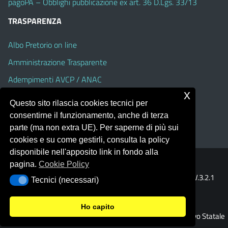
pagoPA – Obblighi pubblicazione ex art. 36 D.Lgs. 33/13
TRASPARENZA
Albo Pretorio on line
Amministrazione Trasparente
Adempimenti AVCP / ANAC
x
Accesso Civico
Questo sito rilascia cookies tecnici per
Dichiarazione di accessibilità
consentirne il funzionamento, anche di terza
parte (ma non extra UE). Per saperne di più sui
cookies e su come gestirli, consulta la policy
disponibile nell'apposito link in fondo alla
pagina.
Cookie Policy
Portale realizzato con la piattaforma
Argo Web 4.0
Template Italia configurato sul tema accessibile
EduTheme
V.3.2.1
Tecnici (necessari)
Tecnici (necessari)
(Alioth)
Ho capito
© 2026 Istituto Comprensivo Statale