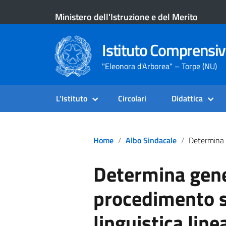
Ministero dell'Istruzione e del Merito
Istituto Comprensiv
"Eleonora d'Arborea" – Torpe (NU)
L’Istituto
Circolari
Didattica
Home
Albo Sindacale
Determina Generale Di Avvio Del Pro
Determina gener
procedimento s
linguistica line