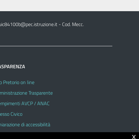
uic84100b@pec.istruzione.it
- Cod. Mecc.
ASPARENZA
o Pretorio on line
inistrazione Trasparente
mpimenti AVCP / ANAC
esso Civico
hiarazione di accessibilità
x