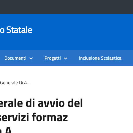
o Statale
Documenti
Progetti
Inclusione Scolastica
cedimento Servizi Formaz Linguistica Linea A
ale di avvio del
ervizi formaz
a A