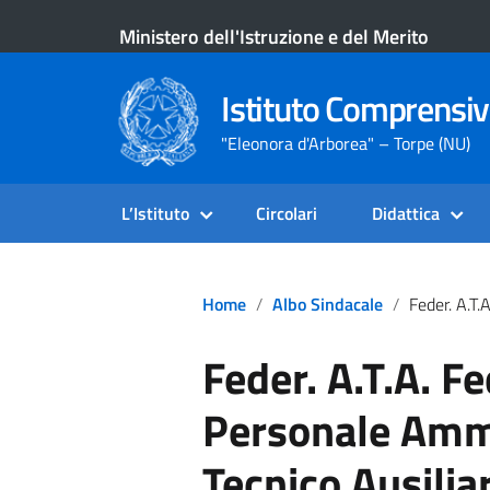
Ministero dell'Istruzione e del Merito
Istituto Comprensiv
"Eleonora d'Arborea" – Torpe (NU)
L’Istituto
Circolari
Didattica
Home
Albo Sindacale
Feder. A.T.A. Federazione Del Per
Feder. A.T.A. F
Personale Ammi
Tecnico Ausilia