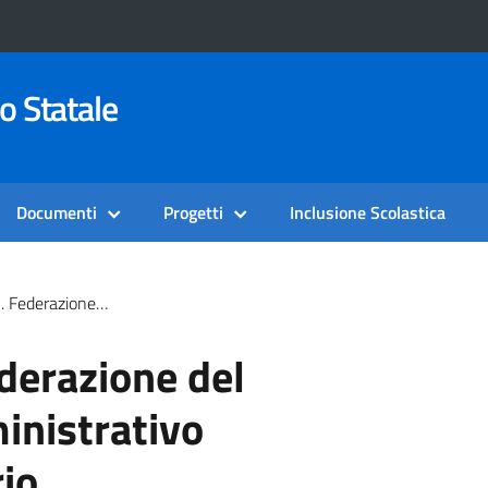
o Statale
Documenti
Progetti
Inclusione Scolastica
sonale Amministrativo Tecnico Ausiliario
ederazione del
nistrativo
rio