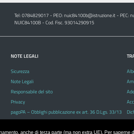
Tel: 0784829017 - PEO:
nuic84100b@istruzione.it
- PEC:
n
NUIC84100B - Cod. Fisc. 93014290915
NOTE LEGALI
TR
Sicurezza
Alb
Note Legali
Amm
Responsabile del sito
Ade
Privacy
Acc
pagoPA – Obblighi pubblicazione ex art. 36 D.Lgs. 33/13
Dic
ionamento, anche di terza parte (ma non extra UE). Per saperne di