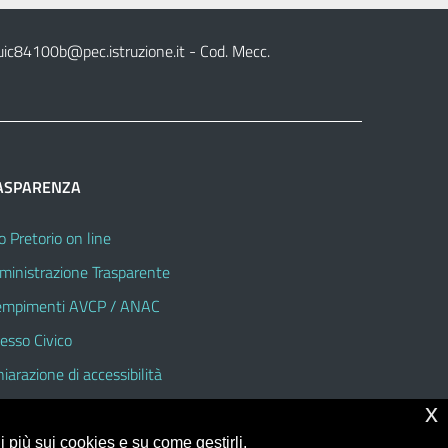
uic84100b@pec.istruzione.it
- Cod. Mecc.
ASPARENZA
o Pretorio on line
inistrazione Trasparente
mpimenti AVCP / ANAC
esso Civico
hiarazione di accessibilità
x
 più sui cookies e su come gestirli,