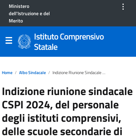
⋮
Ministero
dell'Istruzione e del
Merito
Istituto Comprensivo
Statale
Home
Albo Sindacale
Indizione Riunione Sindacale CSPI 2024, Del Personale Degli Istituti Comprensivi, Delle Scuole Secondarie Di Primo Grado E Dei Circoli Didattici Della Regione Sardegna
Indizione riunione sindacale
CSPI 2024, del personale
degli istituti comprensivi,
delle scuole secondarie di