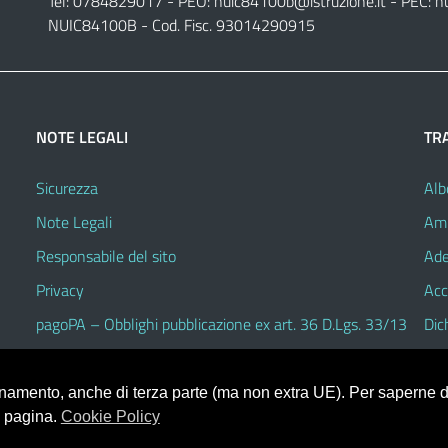
Tel: 0784829017 - PEO:
nuic84100b@istruzione.it
- PEC:
n
NUIC84100B - Cod. Fisc. 93014290915
NOTE LEGALI
TR
Sicurezza
Alb
Note Legali
Amm
Responsabile del sito
Ade
Privacy
Acc
pagoPA – Obblighi pubblicazione ex art. 36 D.Lgs. 33/13
Dic
ionamento, anche di terza parte (ma non extra UE). Per saperne di
a pagina.
Cookie Policy