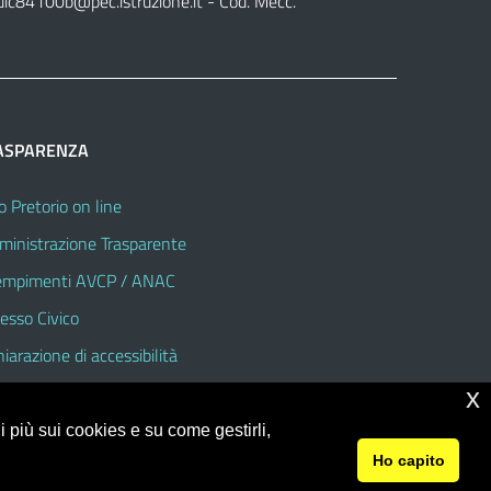
uic84100b@pec.istruzione.it
- Cod. Mecc.
ASPARENZA
o Pretorio on line
inistrazione Trasparente
mpimenti AVCP / ANAC
esso Civico
hiarazione di accessibilità
x
 più sui cookies e su come gestirli,
Ho capito
© 2026 Istituto Comprensivo Statale