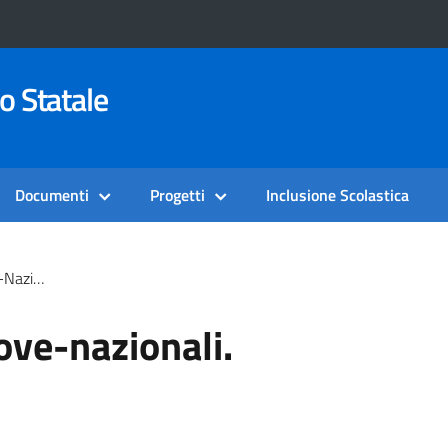
o Statale
Documenti
Progetti
Inclusione Scolastica
onali.
ove-nazionali.