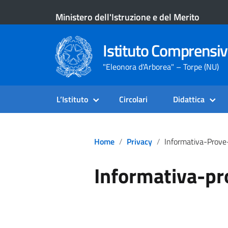
Ministero dell'Istruzione e del Merito
Istituto Comprensiv
"Eleonora d'Arborea" – Torpe (NU)
L’Istituto
Circolari
Didattica
Home
Privacy
Informativa-Prove-Nazi
Informativa-pr