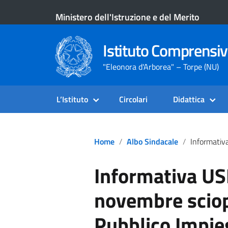
Ministero dell'Istruzione e del Merito
Istituto Comprensiv
"Eleonora d'Arborea" – Torpe (NU)
L’Istituto
Circolari
Didattica
Home
Albo Sindacale
Informativa USB Scuola: 17 Novemb
Informativa US
novembre sciop
Pubblico Impie