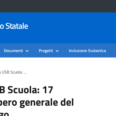
o Statale
Documenti
Progetti
Inclusione Scolastica
re Sciopero Generale Del Pubblico Impiego
B Scuola: 17
ero generale del
go