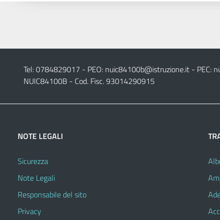
Tel: 0784829017 - PEO:
nuic84100b@istruzione.it
- PEC:
n
NUIC84100B - Cod. Fisc. 93014290915
NOTE LEGALI
TR
Sicurezza
Alb
Note Legali
Amm
Responsabile del sito
Ade
Privacy
Acc