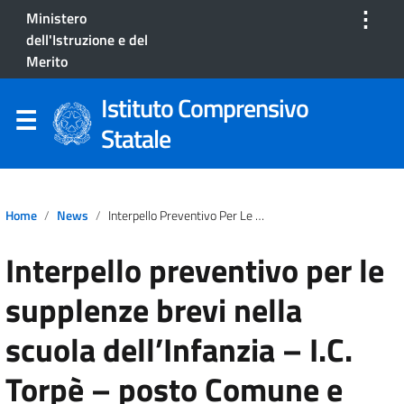
⋮
Ministero
dell'Istruzione e del
Merito
Istituto Comprensivo
Statale
Home
News
Interpello Preventivo Per Le Supplenze Brevi Nella Scuola Dell’Infanzia – I.C. Torpè – Posto Comune E Sostegno
Interpello preventivo per le
supplenze brevi nella
scuola dell’Infanzia – I.C.
Torpè – posto Comune e