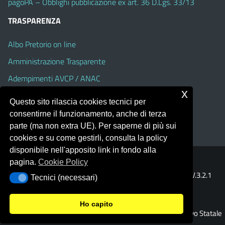
pagoPA – Obblighi pubblicazione ex art. 36 D.Lgs. 33/13
TRASPARENZA
Albo Pretorio on line
Amministrazione Trasparente
Adempimenti AVCP / ANAC
x
Accesso Civico
Questo sito rilascia cookies tecnici per
Dichiarazione di accessibilità
consentirne il funzionamento, anche di terza
parte (ma non extra UE). Per saperne di più sui
cookies e su come gestirli, consulta la policy
disponibile nell'apposito link in fondo alla
pagina.
Cookie Policy
Portale realizzato con la piattaforma
Argo Web 4.0
Template Italia configurato sul tema accessibile
EduTheme
V.3.2.1
Tecnici (necessari)
Tecnici (necessari)
(Alioth)
Ho capito
© 2026 Istituto Comprensivo Statale