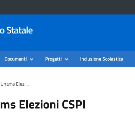
o Statale
Documenti
Progetti
Inclusione Scolastica
ams Elezioni CSPI
ams Elezioni CSPI