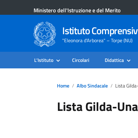
Ministero dell'Istruzione e del Merito
Istituto Comprensiv
"Eleonora d'Arborea" – Torpe (NU)
L’Istituto
Circolari
Didattica
Home
Albo Sindacale
Lista Gilda-Un
Lista Gilda-Un