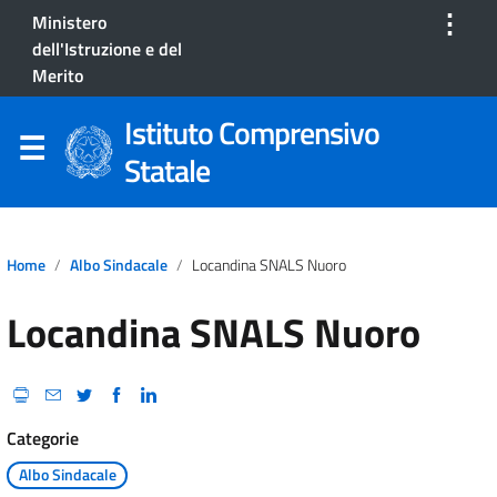
⋮
Ministero
dell'Istruzione e del
Merito
Istituto Comprensivo
Statale
Home
Albo Sindacale
Locandina SNALS Nuoro
Locandina SNALS Nuoro
Categorie
Albo Sindacale