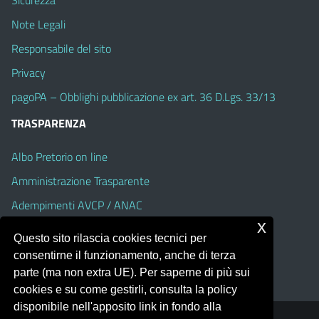
Note Legali
Responsabile del sito
Privacy
pagoPA – Obblighi pubblicazione ex art. 36 D.Lgs. 33/13
TRASPARENZA
Albo Pretorio on line
Amministrazione Trasparente
Adempimenti AVCP / ANAC
x
Accesso Civico
Questo sito rilascia cookies tecnici per
Dichiarazione di accessibilità
consentirne il funzionamento, anche di terza
parte (ma non extra UE). Per saperne di più sui
cookies e su come gestirli, consulta la policy
disponibile nell'apposito link in fondo alla