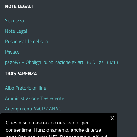
NOTE LEGALI
Sicurezza
Note Legali
Responsabile del sito
Privacy
pagoPA – Obblighi pubblicazione ex art. 36 D.Lgs. 33/13
TRASPARENZA
Albo Pretorio on line
Amministrazione Trasparente
Adempimenti AVCP / ANAC
x
Accesso Civico
Questo sito rilascia cookies tecnici per
Dichiarazione di accessibilità
consentirne il funzionamento, anche di terza