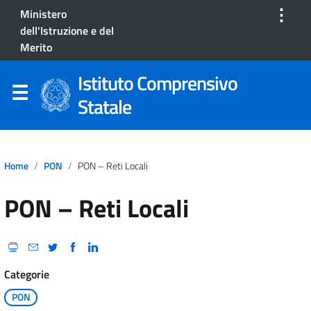
⋮
Ministero
dell'Istruzione e del
Merito
Istituto Comprensivo
Statale
Home
PON
PON – Reti Locali
PON – Reti Locali
Categorie
PON