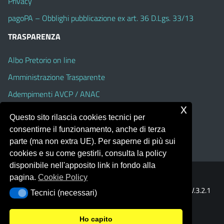
Privacy
pagoPA – Obblighi pubblicazione ex art. 36 D.Lgs. 33/13
TRASPARENZA
Albo Pretorio on line
Amministrazione Trasparente
Adempimenti AVCP / ANAC
x
Accesso Civico
Questo sito rilascia cookies tecnici per
Dichiarazione di accessibilità
consentirne il funzionamento, anche di terza
parte (ma non extra UE). Per saperne di più sui
cookies e su come gestirli, consulta la policy
disponibile nell'apposito link in fondo alla
pagina.
Cookie Policy
Portale realizzato con la piattaforma
Argo Web 4.0
Template Italia configurato sul tema accessibile
EduTheme
V.3.2.1
Tecnici (necessari)
Tecnici (necessari)
(Alioth)
Ho capito