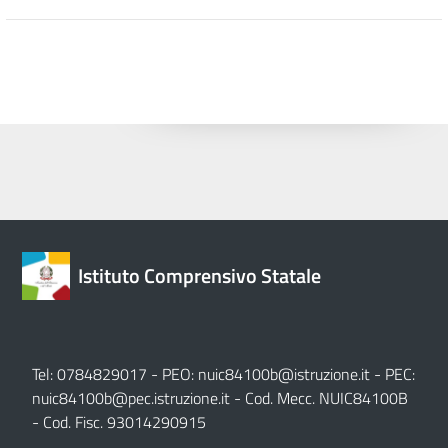
Istituto Comprensivo Statale
Tel: 0784829017 - PEO:
nuic84100b@istruzione.it
- PEC:
nuic84100b@pec.istruzione.it
- Cod. Mecc. NUIC84100B
- Cod. Fisc. 93014290915