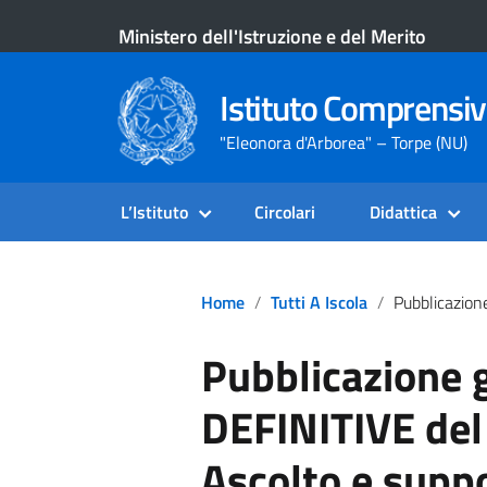
Ministero dell'Istruzione e del Merito
Istituto Comprensiv
"Eleonora d'Arborea" – Torpe (NU)
L’Istituto
Circolari
Didattica
Home
Tutti A Iscola
Pubblicazione Graduatorie DEFINITIVE Del Progetto Linea Ascol
Pubblicazione 
DEFINITIVE del
Ascolto e supp