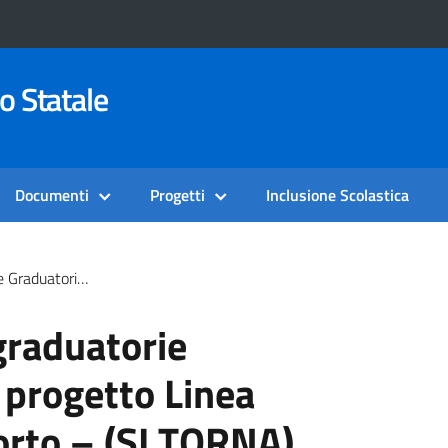
o Statale
Documenti
Progetti
Inclusione Scolastica
to E Supporto – (SI TORNA) Tutti A Iscol@ A.S.2022/2023
graduatorie
 progetto Linea
orto – (SI TORNA)