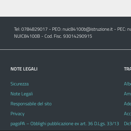
Tel: 0784829017 - PEO:
nuic84100b@istruzione.it
- PEC:
n
NUIC84100B - Cod. Fisc. 93014290915
NOTE LEGALI
TR
Sicurezza
Alb
Note Legali
Amm
Responsabile del sito
Ade
Privacy
Acc
pagoPA – Obblighi pubblicazione ex art. 36 D.Lgs. 33/13
Dic