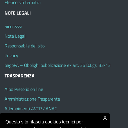
Elenco siti tematici
NOTE LEGALI
Sicurezza
Note Legali
Responsabile del sito
Privacy
pagoPA – Obblighi pubblicazione ex art. 36 D.Lgs. 33/13
TRASPARENZA
Albo Pretorio on line
Amministrazione Trasparente
Adempimenti AVCP / ANAC
x
Accesso Civico
Questo sito rilascia cookies tecnici per
Dichiarazione di accessibilità