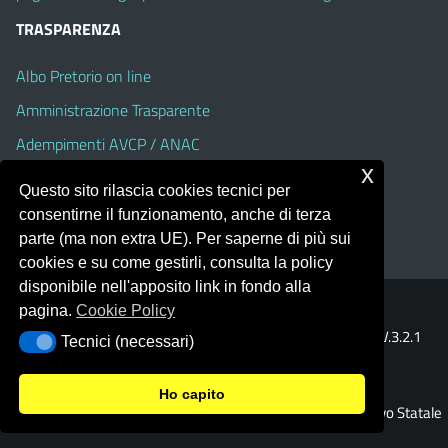
TRASPARENZA
Albo Pretorio on line
Amministrazione Trasparente
Adempimenti AVCP / ANAC
x
Accesso Civico
Questo sito rilascia cookies tecnici per
Dichiarazione di accessibilità
consentirne il funzionamento, anche di terza
parte (ma non extra UE). Per saperne di più sui
cookies e su come gestirli, consulta la policy
disponibile nell'apposito link in fondo alla
pagina.
Cookie Policy
Portale realizzato con la piattaforma
Argo Web 4.0
Template Italia configurato sul tema accessibile
EduTheme
V.3.2.1
Tecnici (necessari)
Tecnici (necessari)
(Alioth)
Ho capito
© 2026 Istituto Comprensivo Statale