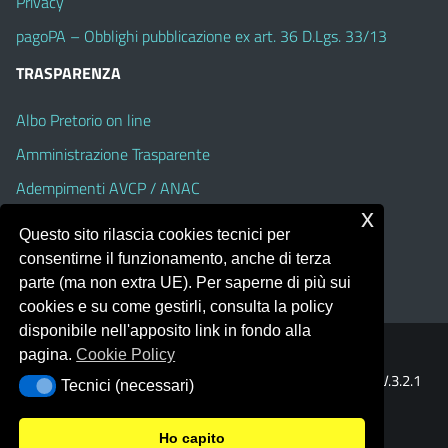
Privacy
pagoPA – Obblighi pubblicazione ex art. 36 D.Lgs. 33/13
TRASPARENZA
Albo Pretorio on line
Amministrazione Trasparente
Adempimenti AVCP / ANAC
x
Accesso Civico
Questo sito rilascia cookies tecnici per
Dichiarazione di accessibilità
consentirne il funzionamento, anche di terza
parte (ma non extra UE). Per saperne di più sui
cookies e su come gestirli, consulta la policy
disponibile nell'apposito link in fondo alla
pagina.
Cookie Policy
Portale realizzato con la piattaforma
Argo Web 4.0
Template Italia configurato sul tema accessibile
EduTheme
V.3.2.1
Tecnici (necessari)
Tecnici (necessari)
(Alioth)
Ho capito