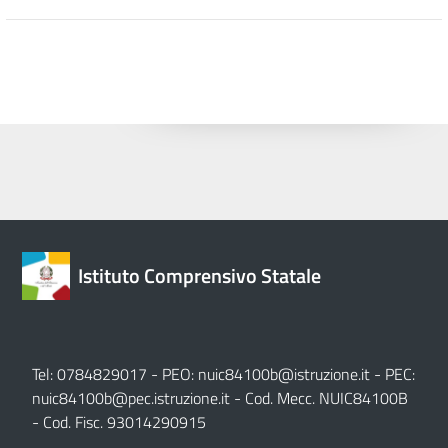
Istituto Comprensivo Statale
Tel: 0784829017 - PEO:
nuic84100b@istruzione.it
- PEC:
nuic84100b@pec.istruzione.it
- Cod. Mecc. NUIC84100B
- Cod. Fisc. 93014290915