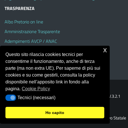
TRASPARENZA
Albo Pretorio on line
Amministrazione Trasparente
Adempimenti AVCP / ANAC
x
Accesso Civico
Questo sito rilascia cookies tecnici per
Dichiarazione di accessibilità
consentirne il funzionamento, anche di terza
parte (ma non extra UE). Per saperne di più sui
cookies e su come gestirli, consulta la policy
disponibile nell'apposito link in fondo alla
pagina.
Cookie Policy
Portale realizzato con la piattaforma
Argo Web 4.0
Template Italia configurato sul tema accessibile
EduTheme
V.3.2.1
Tecnici (necessari)
Tecnici (necessari)
(Alioth)
Ho capito
© 2026 Istituto Comprensivo Statale