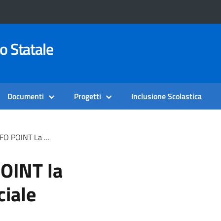
o Statale
Documenti
Progetti
Inclusione Scolastica
La Newsletter Ufficiale
OINT la
ciale