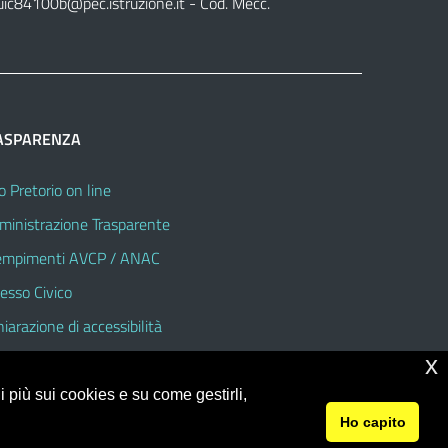
uic84100b@pec.istruzione.it
- Cod. Mecc.
ASPARENZA
o Pretorio on line
inistrazione Trasparente
mpimenti AVCP / ANAC
esso Civico
hiarazione di accessibilità
x
 più sui cookies e su come gestirli,
Ho capito
© 2026 Istituto Comprensivo Statale