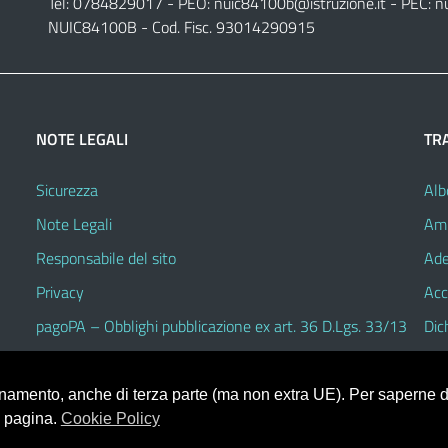
Tel: 0784829017 - PEO:
nuic84100b@istruzione.it
- PEC:
n
NUIC84100B - Cod. Fisc. 93014290915
NOTE LEGALI
TR
Sicurezza
Alb
Note Legali
Amm
Responsabile del sito
Ade
Privacy
Acc
pagoPA – Obblighi pubblicazione ex art. 36 D.Lgs. 33/13
Dic
ionamento, anche di terza parte (ma non extra UE). Per saperne di
a pagina.
Cookie Policy