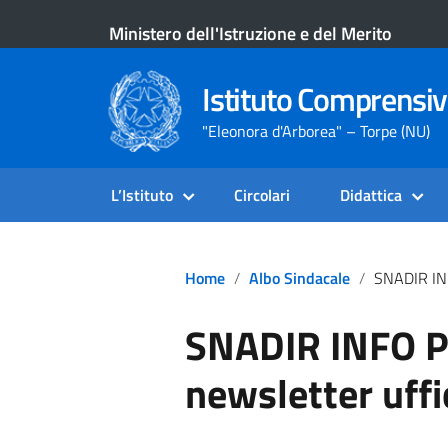
Ministero dell'Istruzione e del Merito
Istituto Comprensiv
"Eleonora d'Arborea" – Torpe (NU)
L’Istituto
Circolari
Didattica
Home
Albo Sindacale
SNADIR INFO POINT 
SNADIR INFO P
newsletter uffi