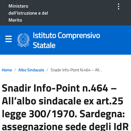
⋮
Ministero
dell'Istruzione e del
Merito
Istituto Comprensivo
Statale
Home
Albo Sindacale
Snadir Info-Point N.464 – All’albo Sindacale Ex Art.25 Legge 300/1970. Sardegna: Assegnazione Sede Degli IdR Aventi Diritto All’immissione In Ruolo A.s. 2025/2026
Snadir Info-Point n.464 –
All’albo sindacale ex art.25
legge 300/1970. Sardegna:
assegnazione sede degli IdR