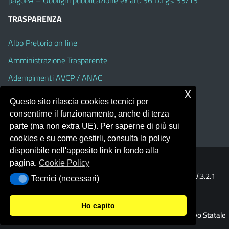
TRASPARENZA
Albo Pretorio on line
Amministrazione Trasparente
Adempimenti AVCP / ANAC
x
Accesso Civico
Questo sito rilascia cookies tecnici per
Dichiarazione di accessibilità
consentirne il funzionamento, anche di terza
parte (ma non extra UE). Per saperne di più sui
cookies e su come gestirli, consulta la policy
disponibile nell'apposito link in fondo alla
pagina.
Cookie Policy
Portale realizzato con la piattaforma
Argo Web 4.0
Template Italia configurato sul tema accessibile
EduTheme
V.3.2.1
Tecnici (necessari)
Tecnici (necessari)
(Alioth)
Ho capito
© 2026 Istituto Comprensivo Statale