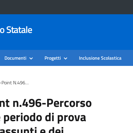
o Statale
Documenti
Progetti
Inclusione Scolastica
Dei Docenti Neoassunti E Dei Docenti Che Hanno Ottenuto Il Passaggio Di Ruolo
int n.496-Percorso
 periodo di prova
assunti e dei