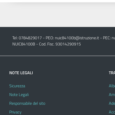
Tel: 0784829017 - PEO:
nuic84100b@istruzione.it
- PEC:
n
NUIC84100B - Cod. Fisc. 93014290915
NOTE LEGALI
TR
Sicurezza
Alb
Note Legali
Amm
Responsabile del sito
Ade
Privacy
Acc