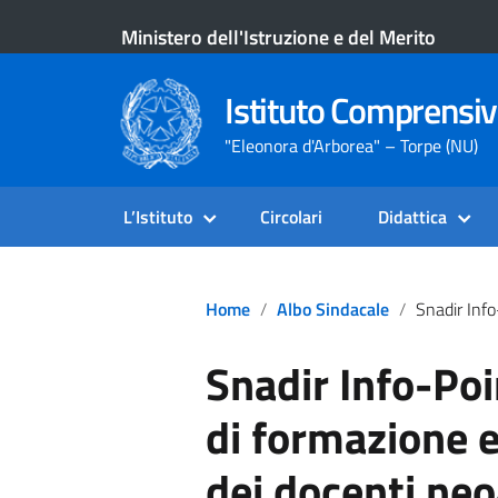
Ministero dell'Istruzione e del Merito
Istituto Comprensiv
"Eleonora d'Arborea" – Torpe (NU)
L’Istituto
Circolari
Didattica
Home
Albo Sindacale
Snadir Info-Point N.496-Percorso Di Formazione E Periodo Di Prova 
Snadir Info-Po
di formazione e
dei docenti neo