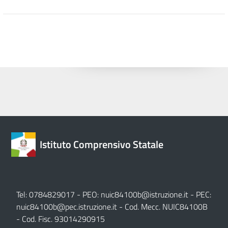
Istituto Comprensivo Statale
Tel: 0784829017 - PEO:
nuic84100b@istruzione.it
- PEC:
nuic84100b@pec.istruzione.it
- Cod. Mecc. NUIC84100B
- Cod. Fisc. 93014290915