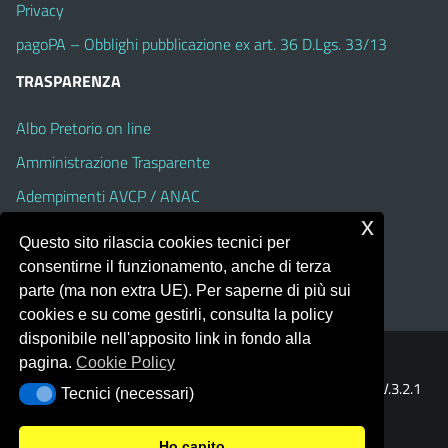
Privacy
pagoPA – Obblighi pubblicazione ex art. 36 D.Lgs. 33/13
TRASPARENZA
Albo Pretorio on line
Amministrazione Trasparente
Adempimenti AVCP / ANAC
x
Accesso Civico
Questo sito rilascia cookies tecnici per
Dichiarazione di accessibilità
consentirne il funzionamento, anche di terza
parte (ma non extra UE). Per saperne di più sui
cookies e su come gestirli, consulta la policy
disponibile nell'apposito link in fondo alla
pagina.
Cookie Policy
Portale realizzato con la piattaforma
Argo Web 4.0
Template Italia configurato sul tema accessibile
EduTheme
V.3.2.1
Tecnici (necessari)
Tecnici (necessari)
(Alioth)
Ho capito