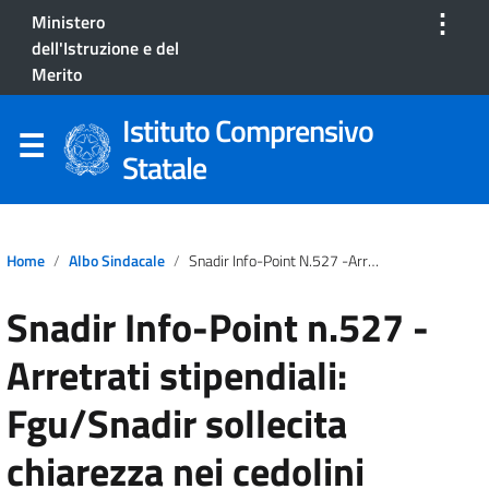
⋮
Ministero
dell'Istruzione e del
Merito
Istituto Comprensivo
Statale
Home
Albo Sindacale
Snadir Info-Point N.527 -Arretrati Stipendiali: Fgu/Snadir Sollecita Chiarezza Nei Cedolini
Snadir Info-Point n.527 -
Arretrati stipendiali:
Fgu/Snadir sollecita
chiarezza nei cedolini