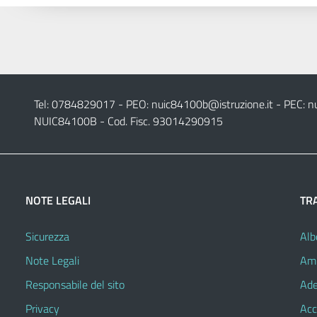
Tel: 0784829017 - PEO:
nuic84100b@istruzione.it
- PEC:
n
NUIC84100B - Cod. Fisc. 93014290915
NOTE LEGALI
TR
Sicurezza
Alb
Note Legali
Amm
Responsabile del sito
Ade
Privacy
Acc