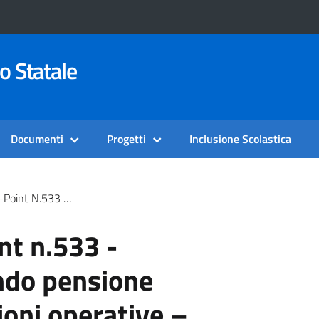
o Statale
Documenti
Progetti
Inclusione Scolastica
o: Indicazioni Operative – All’albo Sindacale Ex Art.25 Legge 300/1970
nt n.533 -
ndo pensione
ioni operative –