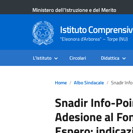
Ministero dell'Istruzione e del Merito
Istituto Comprensiv
"Eleonora d'Arborea" – Torpe (NU)
L’Istituto
Circolari
Didattica
Home
Albo Sindacale
Snadir Info-Point N.533 -Adesione Al Fondo Pensione Esper
Snadir Info-Poi
Adesione al Fo
Espero: indicaz