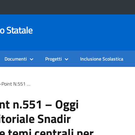
o Statale
Documenti
Progetti
Inclusione Scolastica
 Snadir Parleremo Di Tre Temi Centrali Per I Docenti Di Religione.
nt n.551 – Oggi
itoriale Snadir
e temi centrali per