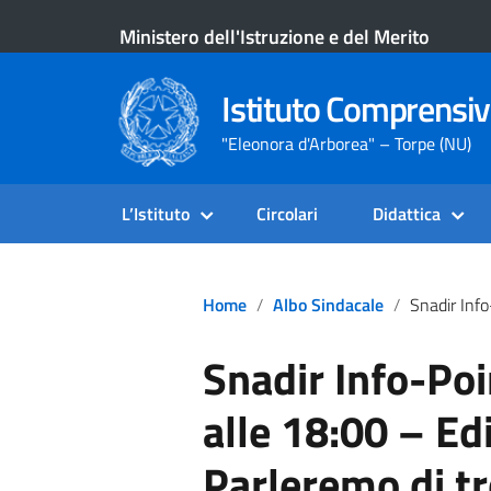
Ministero dell'Istruzione e del Merito
Istituto Comprensiv
"Eleonora d'Arborea" – Torpe (NU)
L’Istituto
Circolari
Didattica
Home
Albo Sindacale
Snadir Info-Point N.551 – Oggi Alle 18:00 – Editoriale
Snadir Info-Poi
alle 18:00 – Ed
Parleremo di tr