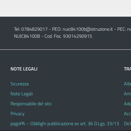
Tel: 0784829017 - PEO:
nuic84100b@istruzione.it
- PEC:
n
NUIC84100B - Cod. Fisc. 93014290915
NOTE LEGALI
TR
Sicurezza
Alb
Note Legali
Amm
Responsabile del sito
Ade
Privacy
Acc
pagoPA – Obblighi pubblicazione ex art. 36 D.Lgs. 33/13
Dic