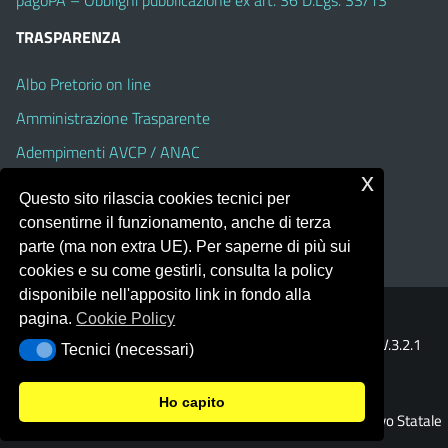
TRASPARENZA
Albo Pretorio on line
Amministrazione Trasparente
Adempimenti AVCP / ANAC
x
Accesso Civico
Questo sito rilascia cookies tecnici per
Dichiarazione di accessibilità
consentirne il funzionamento, anche di terza
parte (ma non extra UE). Per saperne di più sui
cookies e su come gestirli, consulta la policy
disponibile nell'apposito link in fondo alla
pagina.
Cookie Policy
Portale realizzato con la piattaforma
Argo Web 4.0
Template Italia configurato sul tema accessibile
EduTheme
V.3.2.1
Tecnici (necessari)
Tecnici (necessari)
(Alioth)
Ho capito
© 2026 Istituto Comprensivo Statale