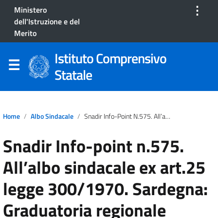
⋮
Ministero
dell'Istruzione e del
Merito
Istituto Comprensivo
Statale
Home
Albo Sindacale
Snadir Info-Point N.575. All’albo Sindacale Ex Art.25 Legge 300/1970. Sardegna: Graduatoria Regionale Articolata Per Ambiti Territoriali Diocesani
Snadir Info-point n.575.
All’albo sindacale ex art.25
legge 300/1970. Sardegna:
Graduatoria regionale