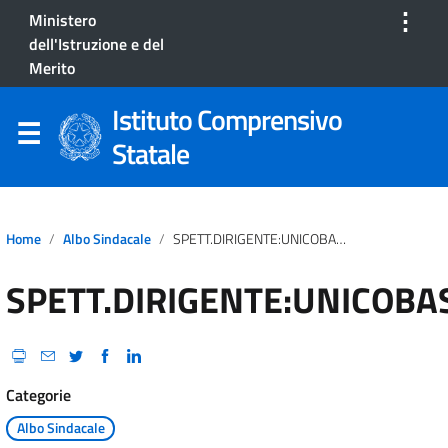
⋮
Ministero
dell'Istruzione e del
Merito
Istituto Comprensivo
Statale
Home
Albo Sindacale
SPETT.DIRIGENTE:UNICOBAS:CIRCOLARE.MINISTERO.FUNZIONE.PUBBLICA.SCIOPERO.INTERA.GIORNATA.9.MAGGIO.2024
SPETT.DIRIGENTE:UNICOBA
Categorie
Albo Sindacale