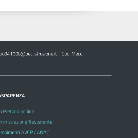
uic84100b@pec.istruzione.it
- Cod. Mecc.
ASPARENZA
o Pretorio on line
inistrazione Trasparente
mpimenti AVCP / ANAC