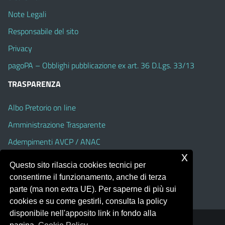
Note Legali
Responsabile del sito
Privacy
pagoPA – Obblighi pubblicazione ex art. 36 D.Lgs. 33/13
TRASPARENZA
Albo Pretorio on line
Amministrazione Trasparente
Adempimenti AVCP / ANAC
x
Accesso Civico
Questo sito rilascia cookies tecnici per
Dichiarazione di accessibilità
consentirne il funzionamento, anche di terza
parte (ma non extra UE). Per saperne di più sui
cookies e su come gestirli, consulta la policy
disponibile nell'apposito link in fondo alla