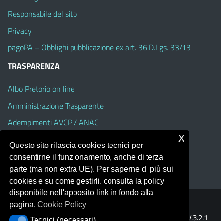
Responsabile del sito
Privacy
pagoPA – Obblighi pubblicazione ex art. 36 D.Lgs. 33/13
TRASPARENZA
Albo Pretorio on line
Amministrazione Trasparente
Adempimenti AVCP / ANAC
x
Accesso Civico
Questo sito rilascia cookies tecnici per
Dichiarazione di accessibilità
consentirne il funzionamento, anche di terza
parte (ma non extra UE). Per saperne di più sui
cookies e su come gestirli, consulta la policy
disponibile nell'apposito link in fondo alla
pagina.
Cookie Policy
Portale realizzato con la piattaforma
Argo Web 4.0
Template Italia configurato sul tema accessibile
EduTheme
V.3.2.1
Tecnici (necessari)
Tecnici (necessari)