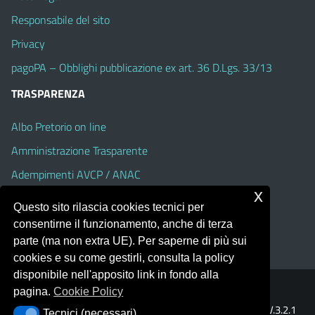
Responsabile del sito
Privacy
pagoPA – Obblighi pubblicazione ex art. 36 D.Lgs. 33/13
TRASPARENZA
Albo Pretorio on line
Amministrazione Trasparente
Adempimenti AVCP / ANAC
x
Accesso Civico
Questo sito rilascia cookies tecnici per
Dichiarazione di accessibilità
consentirne il funzionamento, anche di terza
parte (ma non extra UE). Per saperne di più sui
cookies e su come gestirli, consulta la policy
disponibile nell'apposito link in fondo alla
pagina.
Cookie Policy
Portale realizzato con la piattaforma
Argo Web 4.0
Template Italia configurato sul tema accessibile
EduTheme
V.3.2.1
Tecnici (necessari)
Tecnici (necessari)