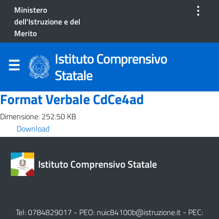
⋮
Ministero
dell'Istruzione e del
Merito
Istituto Comprensivo
Statale
Format Verbale CdCe4ad
Dimensione: 252.50 KB
Download
Istituto Comprensivo Statale
Tel: 0784829017 - PEO:
nuic84100b@istruzione.it
- PEC: