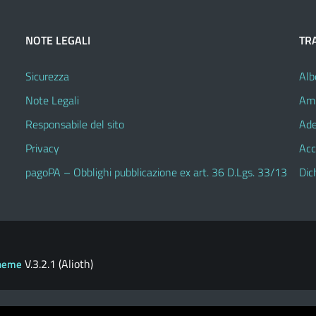
NOTE LEGALI
TR
Sicurezza
Alb
Note Legali
Amm
Responsabile del sito
Ade
Privacy
Acc
pagoPA – Obblighi pubblicazione ex art. 36 D.Lgs. 33/13
Dic
V.3.2.1 (Alioth)
heme