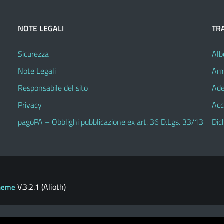
NOTE LEGALI
TR
Sicurezza
Alb
Note Legali
Amm
Responsabile del sito
Ade
Privacy
Acc
pagoPA – Obblighi pubblicazione ex art. 36 D.Lgs. 33/13
Dic
V.3.2.1 (Alioth)
heme